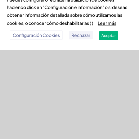
haciendo click en "Configuración e información" o si deseas
Desayuno Saludable
obtener información detallada sobre cómo utilizamos las
cookies, o conocer cómo deshabilitarlas ( ).
Leer más
Configuración Cookies
Rechazar
Aceptar
Opción D
8,30am
Todos los días
30,82 eur/mes