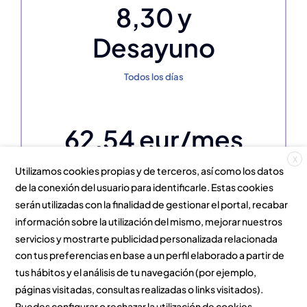
8,30 y
Desayuno
Todos los días
62,54 eur/mes
X
Utilizamos cookies propias y de terceros, así como los datos
Todo el mes
de la conexión del usuario para identificarle. Estas cookies
serán utilizadas con la finalidad de gestionar el portal, recabar
información sobre la utilización del mismo, mejorar nuestros
servicios y mostrarte publicidad personalizada relacionada
4,24 eur/día
con tus preferencias en base a un perfil elaborado a partir de
tus hábitos y el análisis de tu navegación (por ejemplo,
páginas visitadas, consultas realizadas o links visitados).
Un día suelto
Puedes configurar o rechazar la utilización de cookies