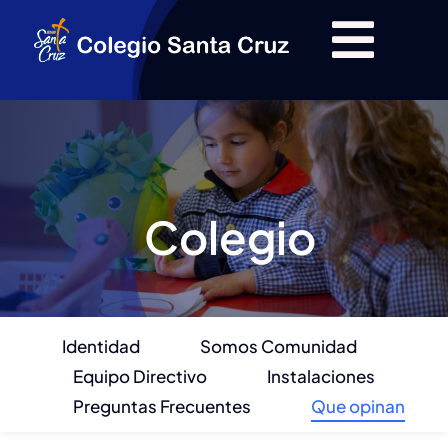
Saltar
al
Togg
Togg
contenido
Colegio
Colegio
Navi
Navi
Oferta Educativa
Oferta Educativa
Colegio
Organización
Organización
Admisión
Admisión
Identidad
Somos Comunidad
Pastoral
Pastoral
Equipo Directivo
Instalaciones
Preguntas Frecuentes
Que opinan
Innovación
Innovación