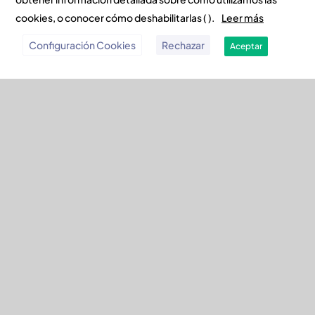
cookies, o conocer cómo deshabilitarlas ( ).
Leer más
VISITA BIBLIOTECA DÁVALOS
Configuración Cookies
Rechazar
Aceptar
– LENGUA Y LITERATURA 3º
ESO