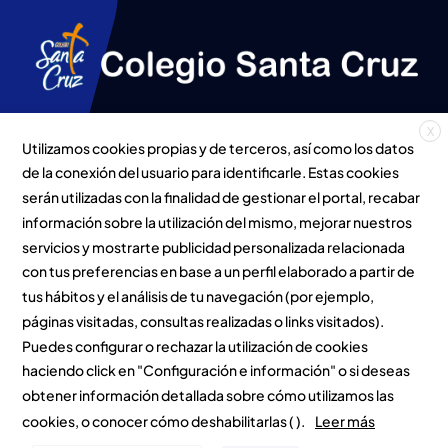
X
Utilizamos cookies propias y de terceros, así como los datos
Politica Privacidad
de la conexión del usuario para identificarle. Estas cookies
Avda Burgos 3, 19005
serán utilizadas con la finalidad de gestionar el portal, recabar
(Gu)
Aviso Legal
información sobre la utilización del mismo, mejorar nuestros
949 22 00 61 / 647 67
servicios y mostrarte publicidad personalizada relacionada
Contacto y envío de
con tus preferencias en base a un perfil elaborado a partir de
92 38
C.V.
tus hábitos y el análisis de tu navegación (por ejemplo,
páginas visitadas, consultas realizadas o links visitados).
Puedes configurar o rechazar la utilización de cookies
haciendo click en "Configuración e información" o si deseas
obtener información detallada sobre cómo utilizamos las
© Todos los derechos reservados. Página desarrollada por el
cookies, o conocer cómo deshabilitarlas ( ).
Leer más
personal de tecnología e innovación del colegio.